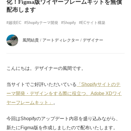
atelier
化！Figma版ワイヤーフレームキットを無償
配布します
contact
越境EC
Shopifyテーマ開発
Shopify
ECサイト構築
english
風間結貴
/
アートディレクター / デザイナー
こんにちは。デザイナーの風間です。
当サイトでご好評いただいている
「Shopifyサイトのテ
ーマ開発・デザインをする際に役立つ、Adobe XDワイ
ヤーフレームキット」
。
今回はShopifyのアップデート内容を盛り込みながら、
新たにFigma版を作成しましたので配布いたします。