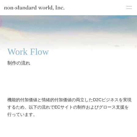
制
about
作
TOP
制作の流れ
の
流
service
れ
works
Work Flow
flow
制作の流れ
shop
blog
機能的付加価値と情緒的付加価値の両立したD2Cビジネスを実現
recruit
するため、以下の流れでECサイトの制作およびグロース支援を
csr
行っています。