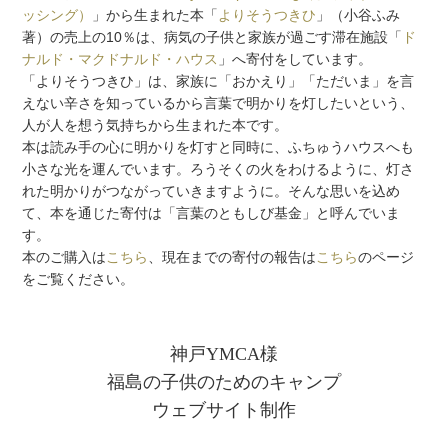
ッシング）
」から生まれた本「
よりそうつきひ
」（小谷ふみ
著）の売上の10％は、病気の子供と家族が過ごす滞在施設「
ド
ナルド・マクドナルド・ハウス
」へ寄付をしています。
「よりそうつきひ」は、家族に「おかえり」「ただいま」を言
えない辛さを知っているから言葉で明かりを灯したいという、
人が人を想う気持ちから生まれた本です。
本は読み手の心に明かりを灯すと同時に、ふちゅうハウスへも
小さな光を運んでいます。ろうそくの火をわけるように、灯さ
れた明かりがつながっていきますように。そんな思いを込め
て、本を通じた寄付は「言葉のともしび基金」と呼んでいま
す。
本のご購入は
こちら
、現在までの寄付の報告は
こちら
のページ
をご覧ください。
神戸YMCA様
福島の子供のためのキャンプ
ウェブサイト制作