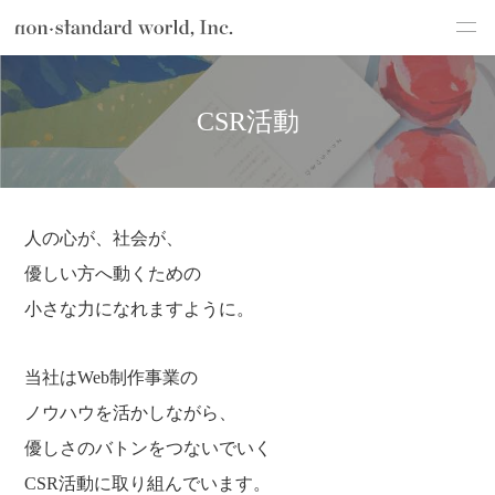
about
TOP
会社紹介
CSR活動
CSR活動
service
works
flow
人の心が、社会が、
shop
優しい方へ動くための
小さな力になれますように。
blog
recruit
当社はWeb制作事業の
csr
ノウハウを活かしながら、
優しさのバトンをつないでいく
CSR活動に取り組んでいます。