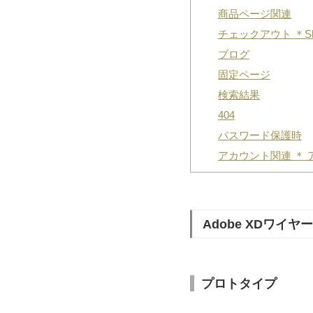
商品ページ関連
チェックアウト ＊Sh
ブログ
固定ページ
検索結果
404
パスワード保護時
アカウント関連 ＊
Adobe XDワイ
プロトタイプ