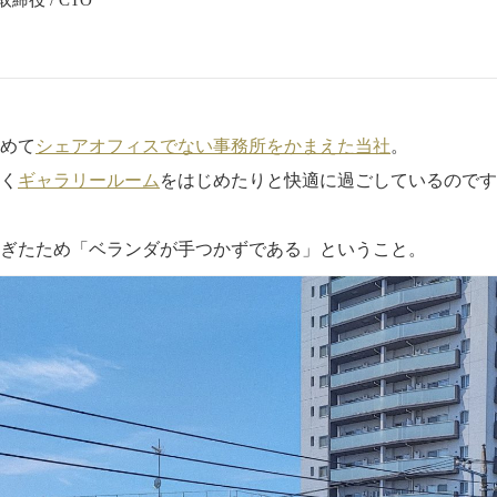
締役 / CTO
めて
シェアオフィスでない事務所をかまえた当社
。
く
ギャラリールーム
をはじめたりと快適に過ごしているのです
ぎたため「ベランダが手つかずである」ということ。