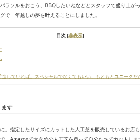
パラソルをおこう、BBQしたいねなどとスタッフで盛り上が
グで一年越しの夢を叶えることにしました。
目次
[
非表示
]
す
へ
前進していれば。スペシャルでなくてもいい、もともとユニークだ
きます
に。指定したサイズにカットした人工芝を販売しているお店も
で、Amazonで大きめの人工芝を買って自分たちでカットしま