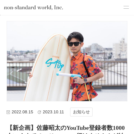
about
TOP
ブログ
お知らせ
【新企画】佐藤昭太のYouTube登録者数1
service
works
flow
shop
blog
recruit
csr
2022.08.15
2023.10.11
お知らせ
【新企画】佐藤昭太のYouTube登録者数1000