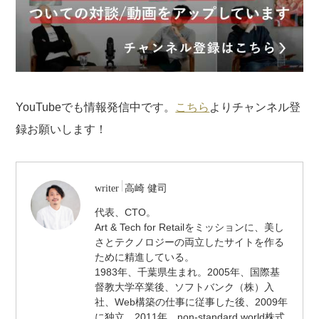
YouTubeでも情報発信中です。
こちら
よりチャンネル登
録お願いします！
/
writer
高崎 健司
代
代表、CTO。
表
Art & Tech for Retailをミッションに、美し
取
締
さとテクノロジーの両立したサイトを作る
役
ために精進している。
/
1983年、千葉県生まれ。2005年、国際基
CTO
督教大学卒業後、ソフトバンク（株）入
社、Web構築の仕事に従事した後、2009年
に独立。2011年、non-standard world株式