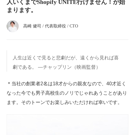
atelier
人いくまでShopify UNITE行けません！が始
まります。
contact
高崎 健司
/
代表取締役 / CTO
english
人生は近くで見ると悲劇だが、遠くから見れば喜
劇である。 ―チャップリン（映画監督）
＊当社の創業者2名は18才からの親友なので、40才近く
なった今でも男子高校生のノリでじゃれあうことがあり
ます。そのトーンでお楽しみいただければ幸いです。