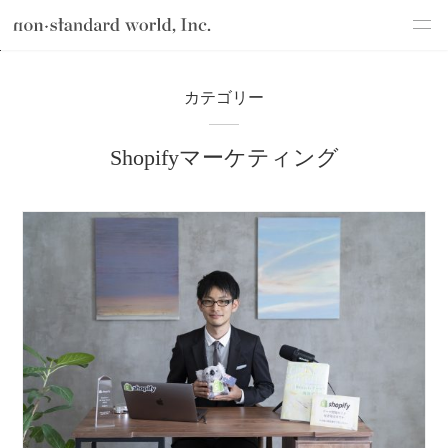
about
TOP
ブログ
Webマーケティング
Shopifyマーケティング
カテゴリー
service
Shopifyマーケティング
works
flow
shop
blog
recruit
csr