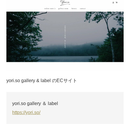
yori.so gallery & label のECサイト
yori.so gallery ＆ label
https://yori.so/