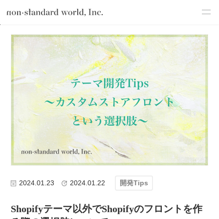
about
TOP
ブログ
テクノロジー
Shopify開発
Shopifyテーマ開発
service
works
flow
shop
blog
recruit
csr
2024.01.23
2024.01.22
開発Tips
Shopifyテーマ以外でShopifyのフロントを作