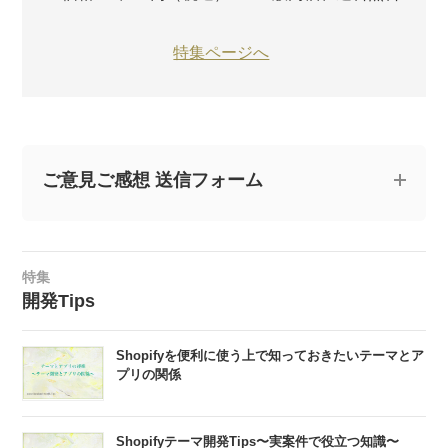
特集ページへ
ご意見ご感想 送信フォーム
記事についてのご意見やご感想、ご質問をお気軽
にお寄せください。
特集
開発Tips
※なお、ご質問については回答できない場合と、当ブログ
の記事にて個人情報を伏せたうえで回答させていただく
Shopifyを便利に使う上で知っておきたいテーマとア
場合がございます。あらかじめご了承ください。
プリの関係
記
Shopifyテーマ開発Tips〜実案件で役立つ知識〜