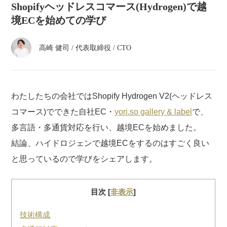
atelier
Shopifyヘッドレスコマース(Hydrogen)で越
境ECを始めての学び
contact
高崎 健司
/
代表取締役 / CTO
english
わたしたちの会社ではShopify Hydrogen V2(ヘッドレス
コマース)でできた自社EC・
yori.so gallery & label
で、
多言語・多通貨対応を行い、越境ECを始めました。
結論、ハイドロジェンで越境ECをするのはすごく良い
と思っているので学びをシェアします。
目次
[
非表示
]
技術構成