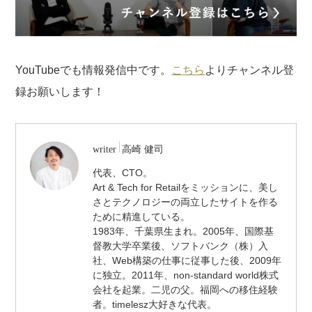
YouTubeでも情報発信中です。
こちら
よりチャンネル登
録お願いします！
/
writer
高崎 健司
代
代表、CTO。
表
Art & Tech for Retailをミッションに、美し
取
締
さとテクノロジーの両立したサイトを作る
役
ために精進している。
/
1983年、千葉県生まれ。2005年、国際基
CTO
督教大学卒業後、ソフトバンク（株）入
社、Web構築の仕事に従事した後、2009年
に独立。2011年、non-standard world株式
会社を起業。二児の父。福岡への移住経験
者。timelesz大好きな代表。