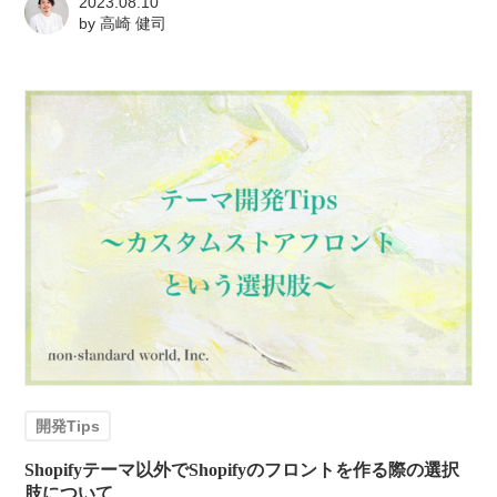
2023.08.10
by
高崎 健司
開発Tips
Shopifyテーマ以外でShopifyのフロントを作る際の選択
肢について