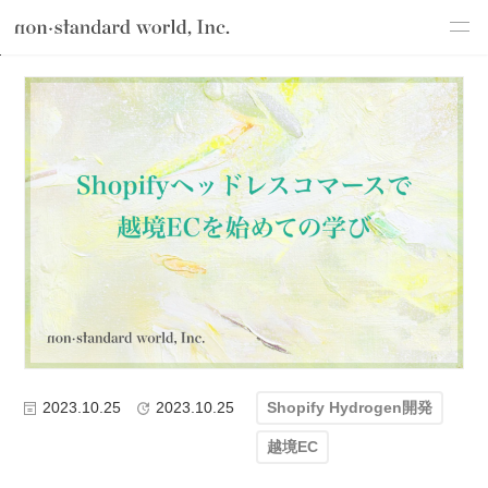
about
TOP
ブログ
テクノロジー
Shopify開発
ヘッドレスコマース
service
works
flow
shop
blog
recruit
csr
2023.10.25
2023.10.25
Shopify Hydrogen開発
越境EC