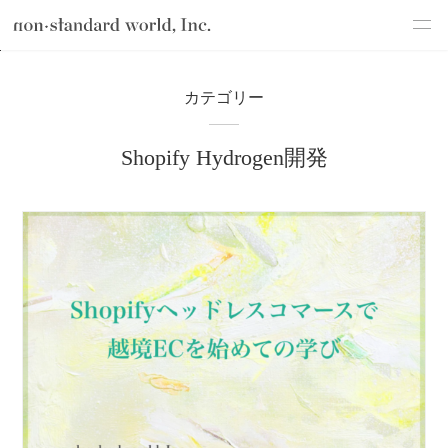
about
TOP
ブログ
テクノロジー
Shopify開発
ヘッドレスコマース
カテゴリー
service
Shopify Hydrogen開発
works
flow
shop
blog
recruit
csr