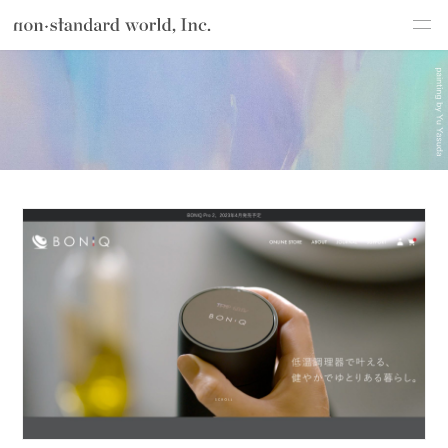
制
about
作
TOP
制作実績
WordPress
実
績
service
works
flow
shop
blog
recruit
csr