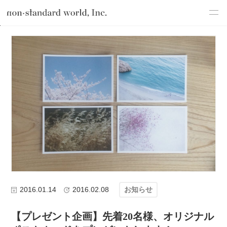
about
TOP
ブログ
お知らせ
【プレゼント企画】先着20名様、オリ
service
works
flow
shop
blog
recruit
csr
2016.01.14
2016.02.08
お知らせ
【プレゼント企画】先着20名様、オリジナル