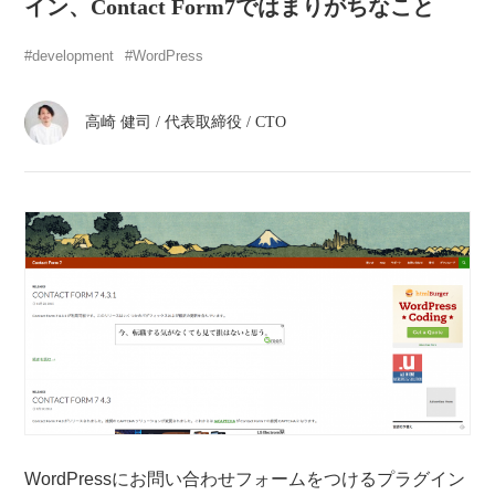
atelier
イン、Contact Form7ではまりがちなこと
development
WordPress
contact
高崎 健司
/
代表取締役 / CTO
english
WordPressにお問い合わせフォームをつけるプラグイン