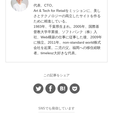
代
代表、CTO。
表
Art & Tech for Retailをミッションに、美し
取
締
さとテクノロジーの両立したサイトを作る
役
ために精進している。
/
1983年、千葉県生まれ。2005年、国際基
CTO
督教大学卒業後、ソフトバンク（株）入
社、Web構築の仕事に従事した後、2009年
に独立。2011年、non-standard world株式
会社を起業。二児の父。福岡への移住経験
者。timelesz大好きな代表。
この記事をシェア
SNSでも発信しています