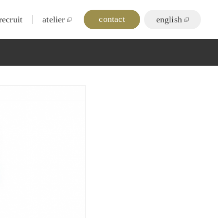
contact
recruit
atelier
english