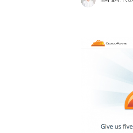
高崎 健司
/
代表取