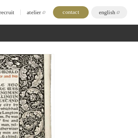
contact
recruit
atelier
english