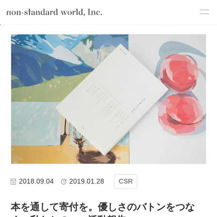
about
TOP
ブログ
わたしたちのこと
CSR
本を通して寄付を。優し
service
works
flow
shop
blog
recruit
csr
2018.09.04
2019.01.28
CSR
本を通して寄付を。優しさのバトンをつな