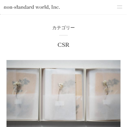
about
TOP
ブログ
わたしたちのこと
CSR
カテゴリー
service
CSR
works
flow
shop
blog
recruit
csr