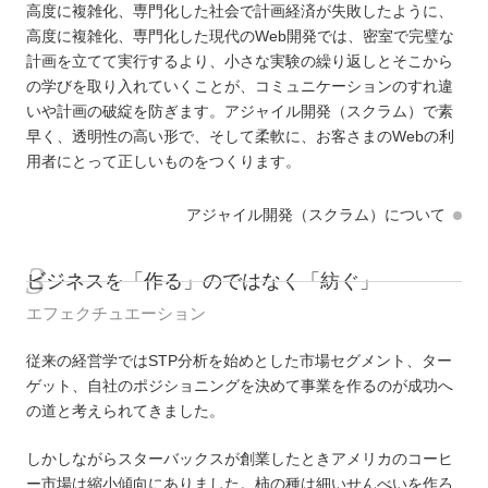
高度に複雑化、専門化した社会で計画経済が失敗したように、
高度に複雑化、専門化した現代のWeb開発では、密室で完璧な
計画を立てて実行するより、小さな実験の繰り返しとそこから
の学びを取り入れていくことが、コミュニケーションのすれ違
いや計画の破綻を防ぎます。アジャイル開発（スクラム）で素
早く、透明性の高い形で、そして柔軟に、お客さまのWebの利
用者にとって正しいものをつくります。
アジャイル開発（スクラム）について
ビジネスを「作る」のではなく「紡ぐ」
エフェクチュエーション
従来の経営学ではSTP分析を始めとした市場セグメント、ター
ゲット、自社のポジショニングを決めて事業を作るのが成功へ
の道と考えられてきました。
しかしながらスターバックスが創業したときアメリカのコーヒ
ー市場は縮小傾向にありました。柿の種は細いせんべいを作ろ