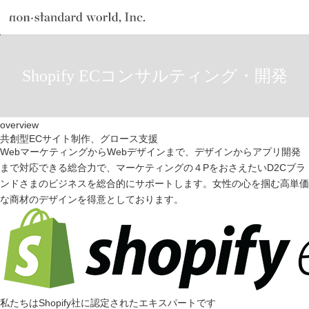
about
TOP
サービス
Shopify ECコンサルティング・開発
Shopify ECコンサルティング・開発
service
works
overview
flow
共創型ECサイト制作、グロース支援
WebマーケティングからWebデザインまで、デザインからアプリ開発
shop
まで対応できる総合力で、マーケティングの４PをおさえたいD2Cブラ
ンドさまのビジネスを総合的にサポートします。女性の心を掴む高単価
blog
な商材のデザインを得意としております。
recruit
csr
私たちはShopify社に認定されたエキスパートです