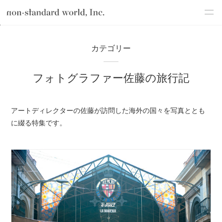
about
TOP
ブログ
コラム
フォトグラファー佐藤の旅行記
カテゴリー
service
フォトグラファー佐藤の旅行記
works
flow
アートディレクターの佐藤が訪問した海外の国々を写真ととも
shop
に綴る特集です。
blog
recruit
csr