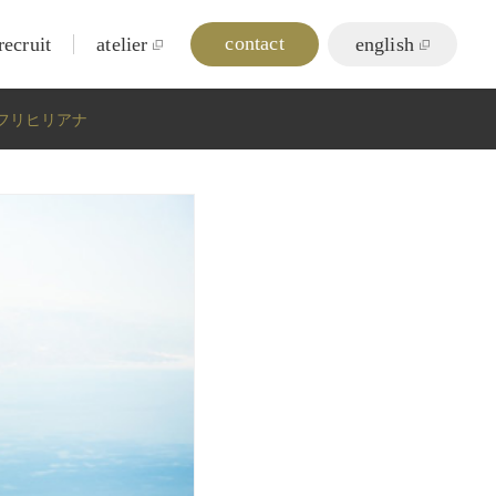
contact
recruit
atelier
english
 フリヒリアナ