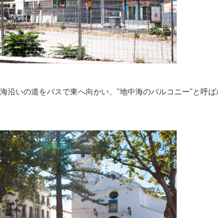
海沿いの道をバスで東へ向かい、"地中海のバルコニー"と呼