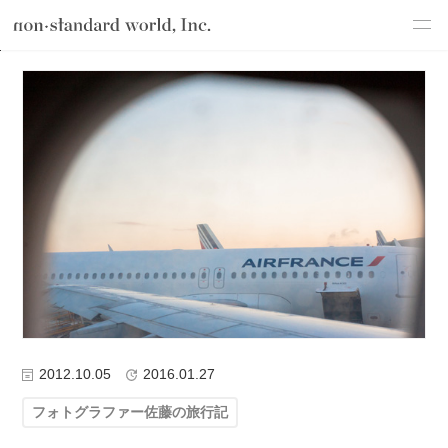
about
TOP
ブログ
コラム
フォトグラファー佐藤の旅行記
フォトグ
service
works
flow
shop
blog
recruit
csr
2012.10.05
2016.01.27
フォトグラファー佐藤の旅行記