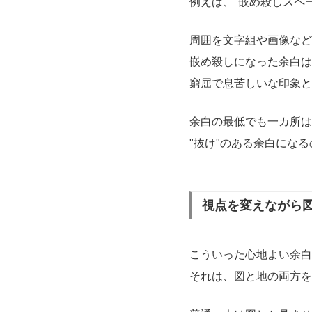
例えば、"嵌め殺しスペ
周囲を文字組や画像など
嵌め殺しになった余白は
窮屈で息苦しいな印象と
余白の最低でも一カ所は
"抜け"のある余白にな
視点を変えながら
こういった心地よい余白
それは、図と地の両方を