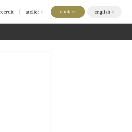
contact
recruit
atelier
english
と