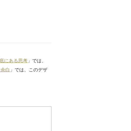
底にある思考
」では、
る余白
」では、このデザ