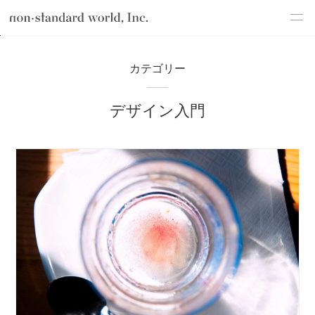
about
TOP
ブログ
デザイン
デザイン入門
カテゴリー
service
デザイン入門
works
flow
shop
blog
recruit
csr