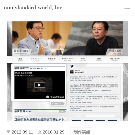
about
TOP
ブログ
わたしたちのこと
制作実績
猪瀬直樹 公式サイ
service
works
flow
shop
blog
recruit
csr
2012.09.11
2016.01.29
制作実績