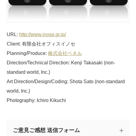
URL:
http://www.inose.gr.jp/
Client: 有限会社オフィスイノセ
Planning/Produce:
株式会社ベネル
Direction/Technical Direction: Kenji Takasaki (non-
standard world, Inc.)
Art Direction/Design/Coding: Shota Sato (non-standard
world, Inc.)
Photography: Ichiro Kikuchi
ご意見ご感想 送信フォーム