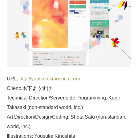
URL:
http://yousukekinoshita.com
Client: 木下ようすけ
Technical Direction/Server-side Programming: Kenji
Takasaki (non-standard world, Inc.)
Art Direction/Design/Coding: Shota Sato (non-standard
world, Inc.)
Illustrations: Yousuke Kinoshita