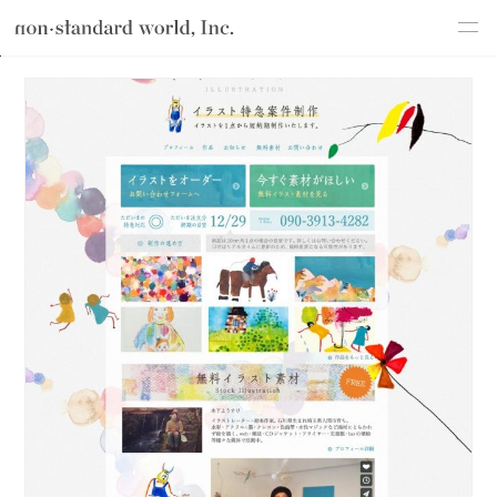
about
TOP
ブログ
わたしたちのこと
制作実績
イラストレーター 
service
works
flow
shop
blog
recruit
csr