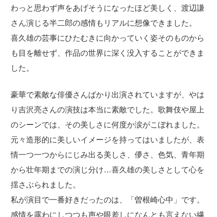
わっと思わず声をあげそうになったほど美しく、渡辺謙
さん演じる半二郎の感情もリアルに想像できました。
喜久雄の芸事にひたむきに向かっていく姿そのものから
も目を離せず、作品の世界に深く没入することができま
した。
豪華で素敵な俳優さんばかり出演されていますが、やは
り吉沢亮さんの演技は本当に素敵でした。歌舞伎や屋上
のシーンでは、その美しさに何度か涙がこぼれました。
元々造形的に美しいイメージを持ってはいましたが、表
情一つ一つからにじみ出る美しさ、儚さ、色気、青年期
から壮年期までの演じ分け…喜久雄の美しさとして心を
揺さぶられました。
私が演目で一番好きだったのは、「曽根崎心中」です。
感情を露わにしつつも声や眼差しになんとも言えない繊