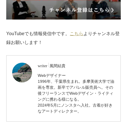
YouTubeでも情報発信中です。
こちら
よりチャンネル登
録お願いします！
/
writer
風間結貴
ア
Webデザイナー
ー
1996年、千葉県生まれ。多摩美術大学で油
ト
デ
画を専攻。新卒でアパレル販売員へ。その
ィ
後フリーランスでWebデザイン・ライティ
レ
ングに携わる様になる。
ク
2024年5月にノンスタへ入社。古着が好き
タ
なアートディレクター。
ー
/
デ