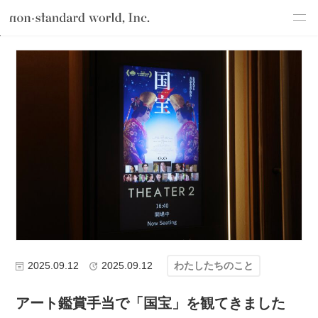
about
TOP
ブログ
わたしたちのこと
アート鑑賞手当で「国宝」を観
service
works
flow
shop
blog
recruit
csr
2025.09.12
2025.09.12
わたしたちのこと
アート鑑賞手当で「国宝」を観てきました