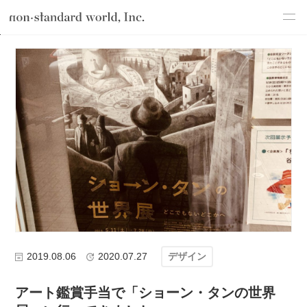
about
TOP
ブログ
デザイン
アート鑑賞手当で「ショーン・タンの世
service
works
flow
shop
blog
recruit
csr
2019.08.06
2020.07.27
デザイン
アート鑑賞手当で「ショーン・タンの世界