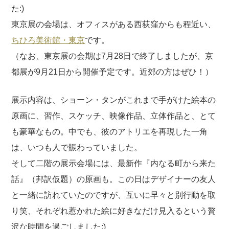
た:)
東京展の会場は、オフィスがある西荻窪からも程近い、
ちひろ美術館・東京
です。
（なお、東京展の会期は7月28日で終了しましたが、京
都展が9月21日から開催予定です。近郊の方はぜひ！）
展示内容は、ショーン・タンがこれまで手がけた絵本の
原画に、習作、スケッチ、映像作品、立体作品と、とて
も豪華なもの。中でも、彼のアトリエを再現した一角
は、いつも人で賑わっていました。
そして二階の展示会場には、最新作『内なる町から来た
話』（邦訳仮題）の原画も。この日はデザイナーの友人
と一緒に訪れていたのですが、互いに早々と別行動を取
り笑、それぞれ惹かれた絵に好きなだけ見入るという贅
沢な時間を過ごしました:)