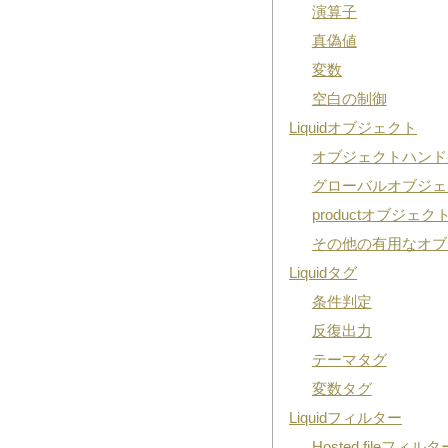
演算子
真偽値
変数
空白の制御
Liquidオブジェクト
オブジェクトハンド
グローバルオブジェ
productオブジェク
その他の有用なオブ
Liquidタグ
条件判定
反復出力
テーマタグ
変数タグ
Liquidフィルター
Hosted fileフ