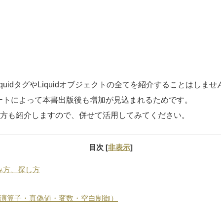
quidタグやLiquidオブジェクトの全てを紹介することはしま
プデートによって本書出版後も増加が見込まれるためです。
方も紹介しますので、併せて活用してみてください。
目次
[
非表示
]
み方、探し方
（型・演算子・真偽値・変数・空白制御）