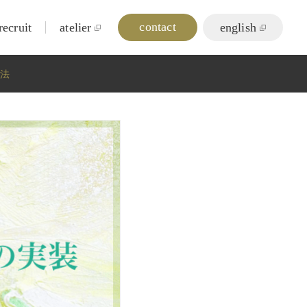
contact
recruit
atelier
english
文法