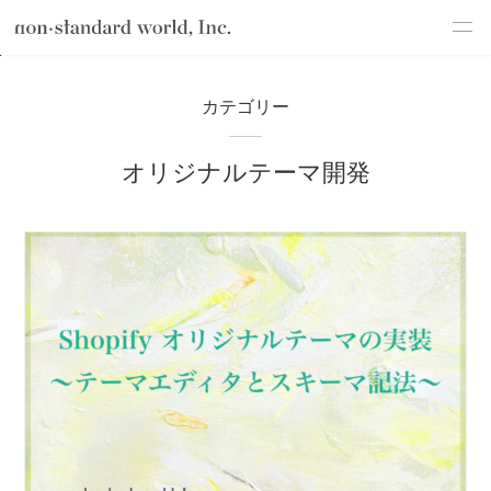
about
TOP
ブログ
テクノロジー
Shopify開発
Shopifyテーマ開発
カテゴリー
service
オリジナルテーマ開発
works
flow
shop
blog
recruit
csr