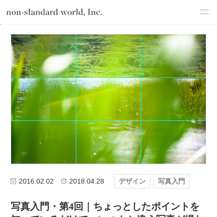
about
TOP
ブログ
デザイン
写真入門
写真入門・第4回｜ちょっと
service
works
flow
shop
blog
recruit
csr
2016.02.02
2018.04.28
デザイン
写真入門
写真入門・第4回｜ちょっとしたポイントを