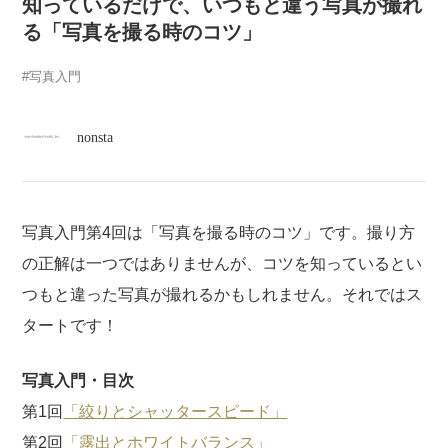
atelier
知っているだけで、いつもと違う写真が撮れ
る「写真を撮る時のコツ」
contact
写真入門
english
nonsta
写真入門第4回は「写真を撮る時のコツ」です。撮り方
の正解は一つではありませんが、コツを知っているとい
つもと違った写真が撮れるかもしれません。それではス
タートです！
写真入門・目次
第1回
「絞りとシャッタースピード」
第2回
「露出とホワイトバランス」