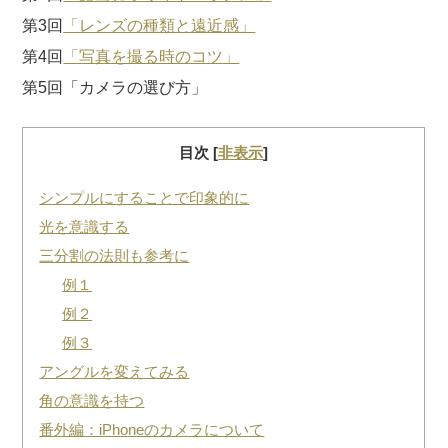
第3回
「レンズの種類と遠近感」
第4回
「写真を撮る時のコツ」
第5回「カメラの選び方」
目次
[
非表示
]
シンプルにすることで印象的に
光を意識する
三分割の法則も参考に
例１
例２
例３
アングルを変えてみる
角の意識を持つ
番外編：iPhoneのカメラについて