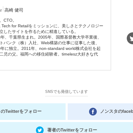
/
r
高崎 健司
代
、CTO。
表
 & Tech for Retailをミッションに、美しさとテクノロジー
取
立したサイトを作るために精進している。
締
83年、千葉県生まれ。2005年、国際基督教大学卒業後、
役
トバンク（株）入社、Web構築の仕事に従事した後、
/
9年に独立。2011年、non-standard world株式会社を起
CTO
二児の父。福岡への移住経験者。timelesz大好きな代
SNSでも発信しています
のTwitterをフォロー
ノンスタのface
著者のTwitterをフォロー