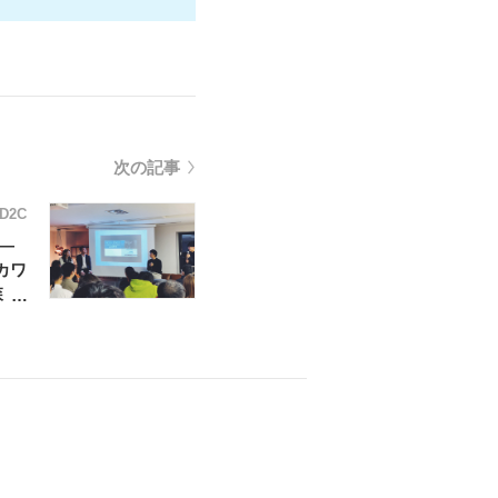
次の記事
D2C
—
カワ
森
氏
した