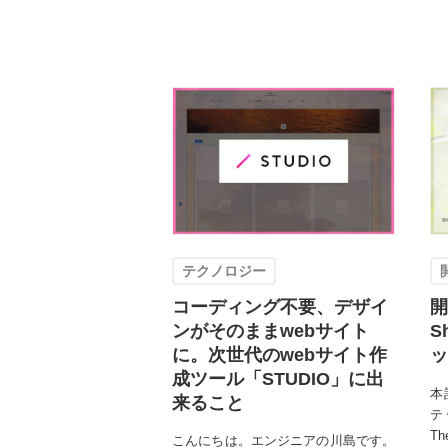
テクノロジー
コーディング不要、デザイ
開
ンがそのままwebサイト
S
に。次世代のwebサイト作
ッ
成ツール「STUDIO」に出
本
来ること
テ
T
こんにちは。エンジニアの川島です。