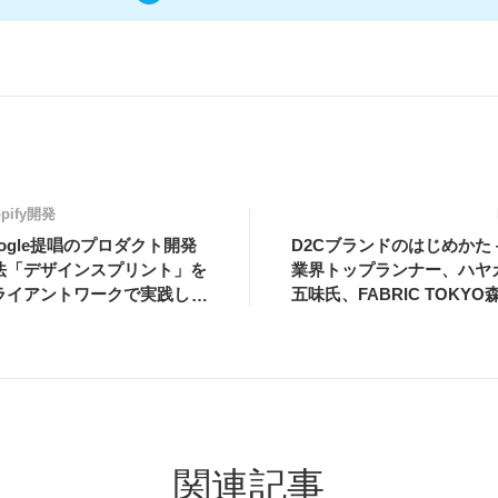
opify開発
oogle提唱のプロダクト開発
D2Cブランドのはじめかた 
法「デザインスプリント」を
業界トップランナー、ハヤ
ライアントワークで実践した
五味氏、FABRIC TOKYO
び
氏、TO NINE増田氏・吉岡
に学ぶイベントに参加しま
関連記事