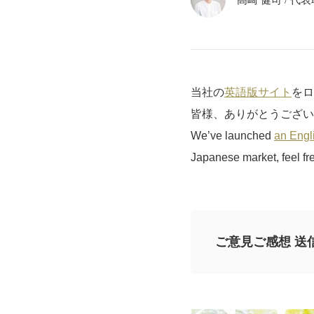
高崎 健司
/
代表取
当社の
英語版サイト
をロ
皆様、ありがとうござい
We’ve launched
an Engli
Japanese market, feel fre
ご意見ご感想 送
記事についてのご
※なお、ご質問につい