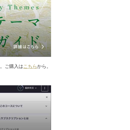
。ご購入は
こちら
から。