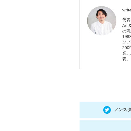
write
代表
Art
の両
19
ソフ
200
業。
表。
ノンスタ