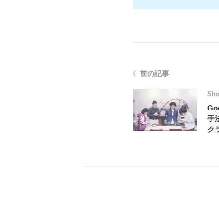
前の記事
Sh
G
手
ク
学