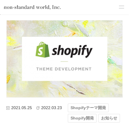
about
TOP
ブログ
テクノロジー
Shopify開発
Shopifyテーマ開発
service
works
flow
shop
blog
recruit
csr
2021.05.25
2022.03.23
Shopifyテーマ開発
Shopify開発
お知らせ