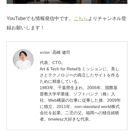
YouTubeでも情報発信中です。
こちら
よりチャンネル登
録お願いします！
/
writer
高崎 健司
代
代表、CTO。
表
Art & Tech for Retailをミッションに、美し
取
締
さとテクノロジーの両立したサイトを作る
役
ために精進している。
/
1983年、千葉県生まれ。2005年、国際基
CTO
督教大学卒業後、ソフトバンク（株）入
社、Web構築の仕事に従事した後、2009年
に独立。2011年、non-standard world株式
会社を起業。二児の父。福岡への移住経験
者。timelesz大好きな代表。