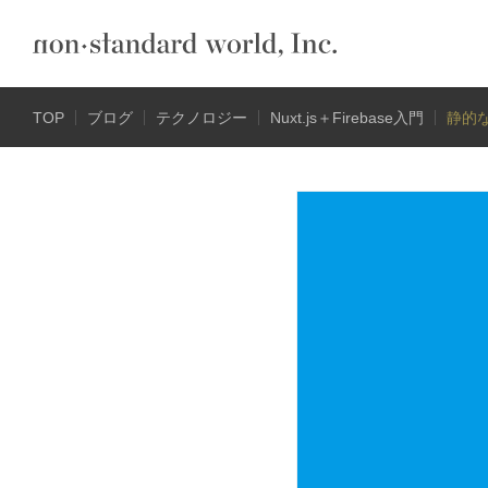
TOP
ブログ
テクノロジー
Nuxt.js＋Firebase入門
静的な