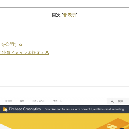
目次
[
非表示
]
クトを公開する
に独自ドメインを設定する