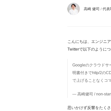
高崎 健司
/
代表取
こんにちは、エンジニア
Twitterで以下のよう
Googleのクラウド
明書付きでhttp/
で上げることなくコ
— 高崎健司 / non-stand
思いかけず反響をたくさ