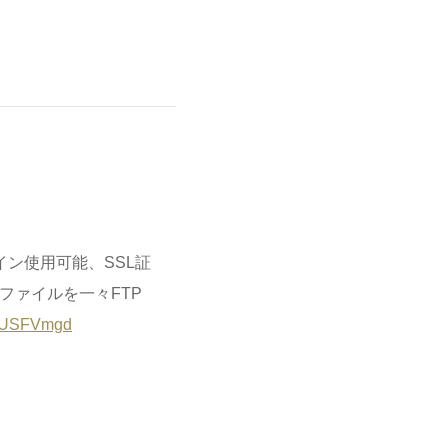
メイン使用可能、SSL証
ファイルを一々FTP
TqYUSFVmgd