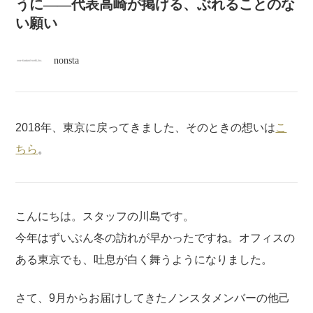
atelier
うに——代表高崎が掲げる、ぶれることのな
い願い
contact
nonsta
english
2018年、東京に戻ってきました、そのときの想いは
こ
ちら
。
こんにちは。スタッフの川島です。
今年はずいぶん冬の訪れが早かったですね。オフィスの
ある東京でも、吐息が白く舞うようになりました。
さて、9月からお届けしてきたノンスタメンバーの他己