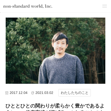
about
TOP
ブログ
わたしたちのこと
ひととひとの関わりが柔らかく
service
works
flow
shop
blog
recruit
csr
2017.12.04
2021.03.02
わたしたちのこと
ひととひとの関わりが柔らかく豊かであるよ