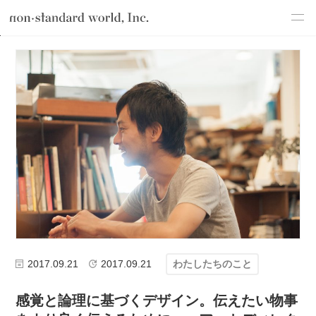
about
TOP
ブログ
わたしたちのこと
感覚と論理に基づくデザイン。
service
works
flow
shop
blog
recruit
csr
2017.09.21
2017.09.21
わたしたちのこと
感覚と論理に基づくデザイン。伝えたい物事