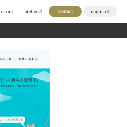
contact
recruit
atelier
english