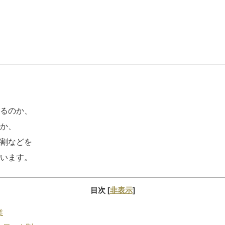
るのか、
か、
割などを
います。
目次
[
非表示
]
業