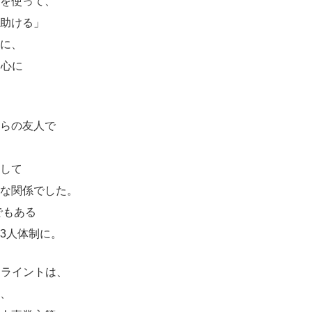
を使って、
助ける」
に、
中心に
らの友人で
して
な関係でした。
でもある
3人体制に。
クライントは、
、