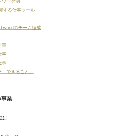
トワーク制
躍する仕事ツール
く
rd worldのチーム編成
仕事
仕事
仕事
そ、できること。
作事業
設立は