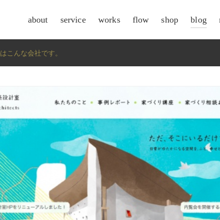
about
service
works
flow
shop
blog
csr
worldはこんな会社です。