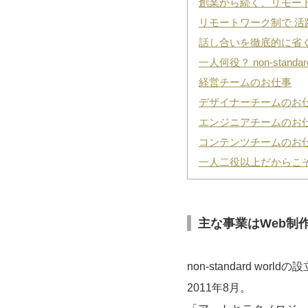
創業から続く、リモー
リモートワーク制で 活
話し合いを徹底的に省
一人何役？ non-standa
経営チームのお仕事
デザイナーチームのお
エンジニアチームのお
コンテンツチームのお
一人二役以上だからこ
主な事業はWeb制
non-standard worldの
2011年8月。