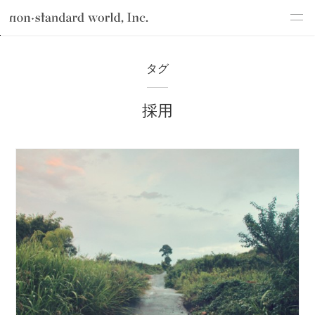
about
TOP
ブログ
採用
タグ
service
採用
works
flow
shop
blog
recruit
csr