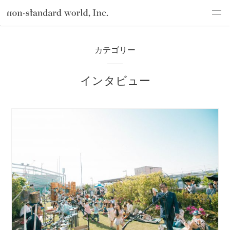
about
TOP
ブログ
Webマーケティング
インタビュー
カテゴリー
service
インタビュー
works
flow
shop
blog
recruit
csr