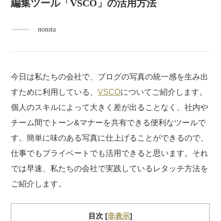
atelier
編集ツール「VSCO」の活用方法
nonsta
contact
english
今日は私たちの会社で、ブログの写真の統一感を生み出
すために利用している、
VSCO
についてご紹介します。
個人のスキルによって大きく差が出ることなく、社内や
チーム間でトーン&マナーを共有できる便利なツールで
す。簡単に味のある写真に仕上げることができるので、
仕事でもプライベートでも活用できると思います。それ
では早速、私たちの会社で実践しているレタッチ方法を
ご紹介します。
目次
[
非表示
]