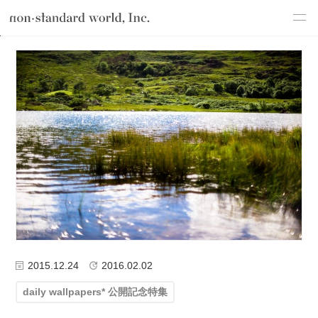
about
TOP
ブログ
コラム
daily wallpapers* 公開記念特集
PCを起
service
works
flow
shop
blog
recruit
csr
2015.12.24
2016.02.02
daily wallpapers* 公開記念特集