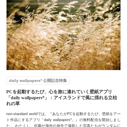
daily wallpapers* 公開記念特集
PCを起動するたび、心を旅に連れていく壁紙アプリ
「daily wallpapers*」：アイスランドで風に揺れる立枯
れの草
non-standard worldでは、『あなたがPCを起動するたび、壁紙をアー
ト作品にするアプリ「daily wallpapers*」』の無料配信を開始しまし
た。 わたくし、佐藤が海外の旅先で撮影した写真たちがランダムに