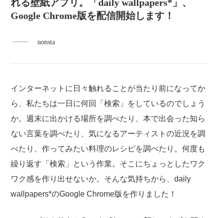
atelier
れる壁紙アプリ。「daily wallpapers*」、
Google Chrome版を配信開始します！
contact
nonsta
english
インターネットに日々触れることが当たり前になってか
ら、私たちは一日に何回「検索」をしているのでしょう
か。週末に出かける場所を調べたり、本で出会った知ら
ない言葉を調べたり、気になるアーティストの近況を調
べたり、作ってみたい料理のレシピを調べたり。何度も
繰り返す「検索」という作業。そこにちょっとしたワク
ワク感を作り出せないか。そんな気持ちから、daily
wallpapers*のGoogle Chrome版を作りました！