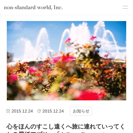
about
TOP
ブログ
お知らせ
心をほんのすこし遠くへ旅に連れていってくれる壁
service
works
flow
shop
blog
recruit
csr
2015.12.24
2015.12.24
お知らせ
心をほんのすこし遠くへ旅に連れていってく