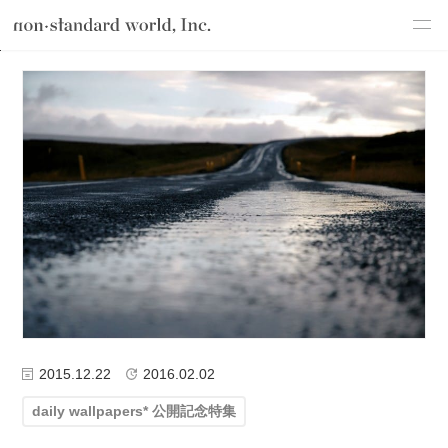
about
TOP
ブログ
コラム
daily wallpapers* 公開記念特集
PCを起
service
works
flow
shop
blog
recruit
csr
2015.12.22
2016.02.02
daily wallpapers* 公開記念特集