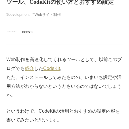
atelier
ツール、CodeKitの使い方とおすすめ設定
development
Webサイト制作
contact
nonsta
english
Web制作を高速化してくれるツールとして、以前このブ
ログでも
紹介
した
CodeKit
。
ただ、インストールしてみたものの、いまいち設定や活
用方法がわからないという方もいるのではないでしょう
か。
というわけで、CodeKitの活用とおすすめの設定内容を
書いてみたいと思います。