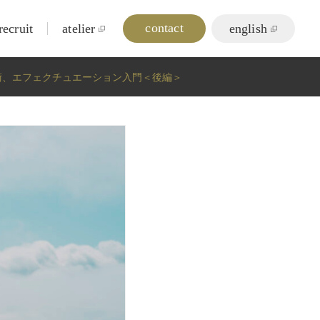
contact
recruit
atelier
english
術、エフェクチュエーション入門＜後編＞