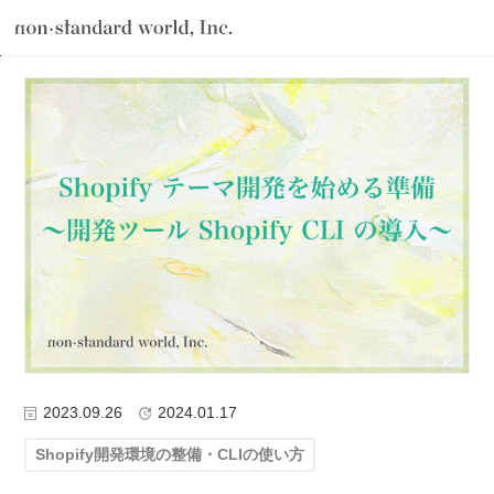
about
TOP
ブログ
テクノロジー
Shopify開発
Shopifyテーマ開発
service
works
flow
shop
blog
recruit
csr
2023.09.26
2024.01.17
Shopify開発環境の整備・CLIの使い方