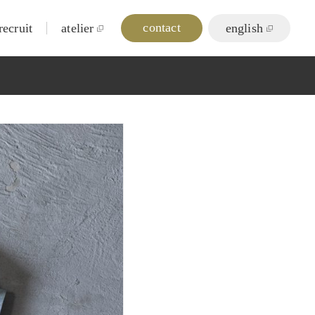
contact
recruit
atelier
english