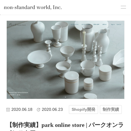
about
TOP
ブログ
テクノロジー
Shopify開発
【制作実績】park on
service
works
flow
shop
blog
recruit
csr
2020.06.18
2020.06.23
Shopify開発
制作実績
【制作実績】park online store | パークオンラ