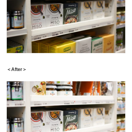
＜After＞