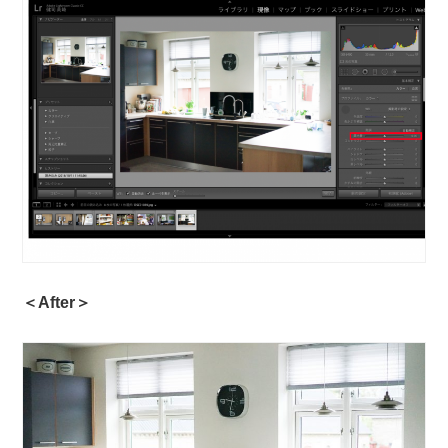
＜After＞