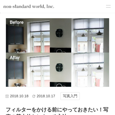
about
TOP
ブログ
デザイン
写真入門
フィルターをかける前にや
service
works
flow
shop
blog
recruit
csr
2018.10.18
2018.10.17
写真入門
フィルターをかける前にやっておきたい！写