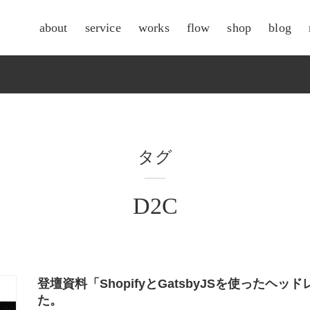
about
service
works
flow
shop
blog
csr
タグ
D2C
登壇資料「ShopifyとGatsbyJSを使った
た。