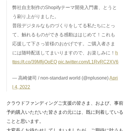
弊社自主制作のShopifyテーマ開発入門書、とうと
う刷り上がりました。
普段デジタルなものづくりをしてる私たちにとっ
て、触れるものができる感動ははじめて！これも
応援して下さっ皆様のおかげです。ご購入者さま
には随時配送してまいりますので、お楽しみに！
h
ttps://t.co/39MfjjOoEQ
pic.twitter.com/L1RvRC2XV6
— 高崎健司 / non-standard world (@nplusone)
Apri
l 4, 2022
クラウドファンディングご支援の皆さま、および、事前
予約購入いただいた皆さまの元には、既に到着している
ことと思います。
大変長くお待たせしてしまいましたが、ご期待に叶うも