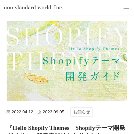
about
TOP
ブログ
お知らせ
『Hello Shopify Themes Sho
service
works
flow
shop
blog
recruit
csr
2022.04.12
2023.09.05
お知らせ
『Hello Shopify Themes Shopifyテーマ開発