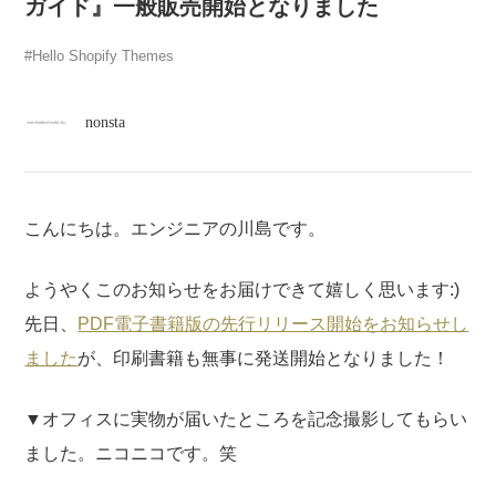
atelier
ガイド』一般販売開始となりました
Hello Shopify Themes
contact
nonsta
english
こんにちは。エンジニアの川島です。
ようやくこのお知らせをお届けできて嬉しく思います:)
先日、
PDF電子書籍版の先行リリース開始をお知らせし
ました
が、印刷書籍も無事に発送開始となりました！
▼オフィスに実物が届いたところを記念撮影してもらい
ました。ニコニコです。笑